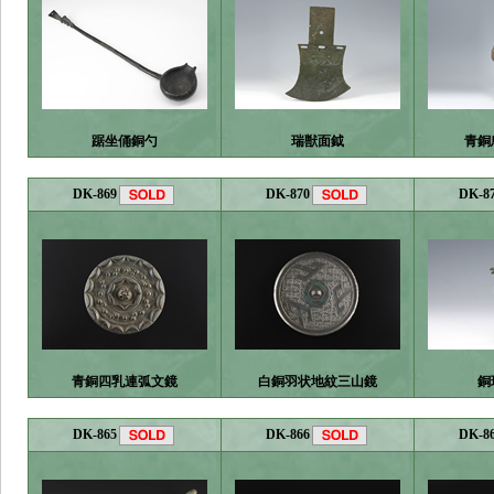
踞坐俑銅勺
瑞獣面鉞
青銅
DK-869
DK-870
DK-8
青銅四乳連弧文鏡
白銅羽状地紋三山鏡
銅
DK-865
DK-866
DK-8