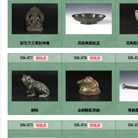
財宝天王黄財神像
四曲鳥獣紋盃
花鳥獣
DK-877
DK-878
DK-8
銅蛙
金銅駱駝席鎮
青銅
DK-873
DK-874
DK-8