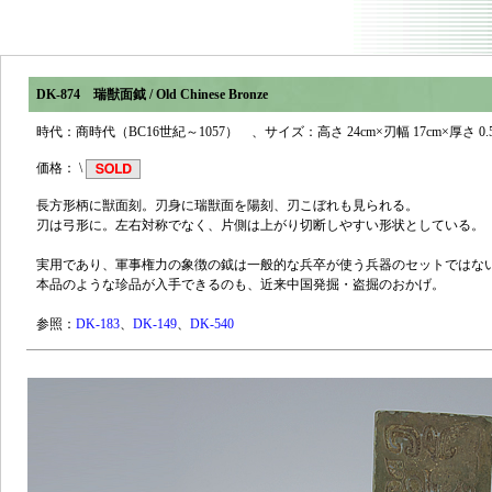
DK-874 瑞獣面鉞
/ Old Chinese Bronze
時代：商時代（BC16世紀～1057） 、サイズ：高さ 24cm×刃幅 17cm×厚さ 0.5
価格： \
長方形柄に獣面刻。刃身に瑞獣面を陽刻、刃こぼれも見られる。
刃は弓形に。左右対称でなく、片側は上がり切断しやすい形状としている。
実用であり、軍事権力の象徴の鉞は一般的な兵卒が使う兵器のセットではな
本品のような珍品が入手できるのも、近来中国発掘・盗掘のおかげ。
参照：
DK-183
、
DK-149
、
DK-540