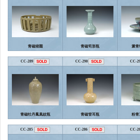
青磁猪圏
青磁筍形瓶
澱青
CC-289
CC-290
CC-2
青磁牡丹鳳凰紋瓶
青磁管耳瓶
粉青
CC-285
CC-286
CC-2