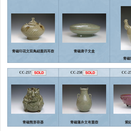
青磁印花文双鳥紐蓋四耳壺
青磁唐子文盒
青磁
CC-257
CC-258
CC-2
青磁熊形容器
青磁蓮弁文有蓋壺
紫