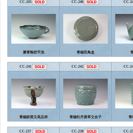
CC-245
CC-246
CC-2
澱青釉把手洗
青磁双鳥盒
CC-241
CC-242
CC-2
青磁鉄斑文高足杯
青磁牡丹唐草文合子
青
CC-237
CC-238
CC-2