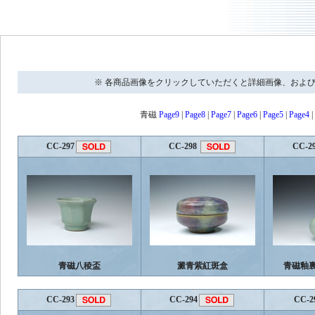
※ 各商品画像をクリックしていただくと詳細画像、およ
青磁
Page9
|
Page8
|
Page7
|
Page6
|
Page5
|
Page4
|
CC-297
CC-298
CC-2
青磁八稜盃
澱青紫紅斑盒
青磁釉
CC-293
CC-294
CC-2