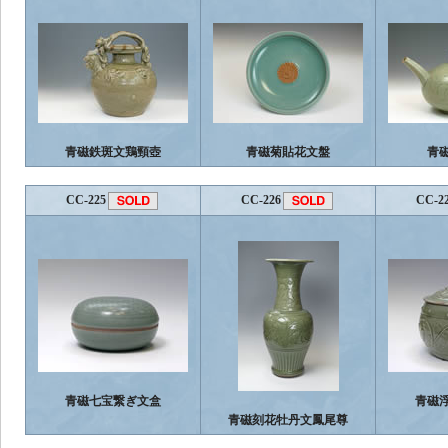
青磁鉄斑文鶏頸壺
青磁菊貼花文盤
青
CC-225
CC-226
CC-2
青磁七宝繋ぎ文盒
青磁
青磁刻花牡丹文鳳尾尊