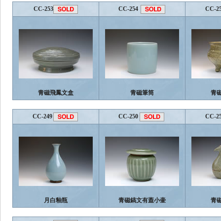
CC-253
CC-254
CC-2
青磁飛鳳文盒
青磁筆筒
青
CC-249
CC-250
CC-2
月白釉瓶
青磁鎬文有蓋小壷
青