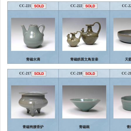
CC-221
CC-222
CC-2
青磁水滴
青磁鉄斑文鳥首壷
天
CC-217
CC-218
CC-2
青磁袴腰香炉
青磁碗
青