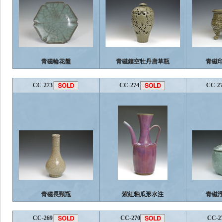
青磁輪花盤
青磁鏤空牡丹唐草瓶
青磁
CC-273
CC-274
CC-2
青磁長頸瓶
紫紅釉瓜形水注
青磁
CC-269
CC-270
CC-2