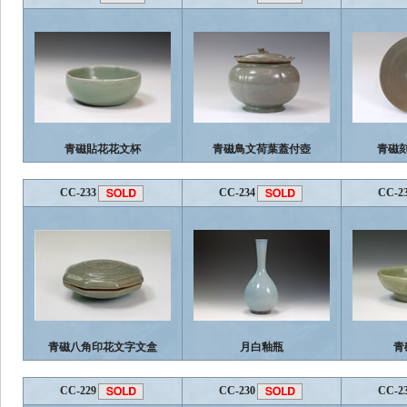
青磁貼花花文杯
青磁鳥文荷葉蓋付壺
青磁
CC-233
CC-234
CC-2
青磁八角印花文字文盒
月白釉瓶
青
CC-229
CC-230
CC-2