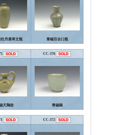
花牡丹唐草文瓶
青磁百合口瓶
75
CC-376
磁天鶏壺
青磁碗
71
CC-372