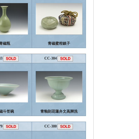
青磁瓶
青磁蜜柑鎮子
83
CC-384
磁斗笠碗
青釉刻花蓮弁文高脚洗
79
CC-380