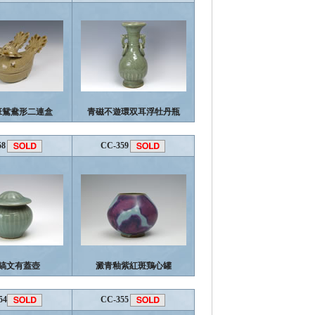
班鴛鴦形二連盒
青磁不遊環双耳浮牡丹瓶
58
CC-359
鎬文有蓋壺
澱青釉紫紅斑鶏心罐
54
CC-355