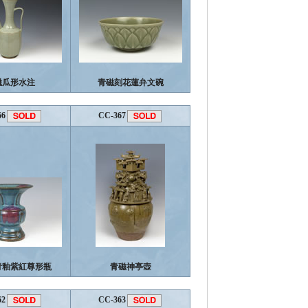
磁瓜形水注
青磁刻花蓮弁文碗
66
CC-367
青釉紫紅尊形瓶
青磁神亭壺
62
CC-363