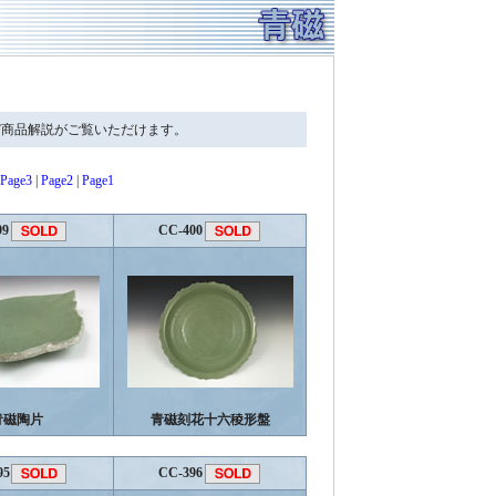
び商品解説がご覧いただけます。
Page3
|
Page2
|
Page1
99
CC-400
青磁陶片
青磁刻花十六稜形盤
95
CC-396