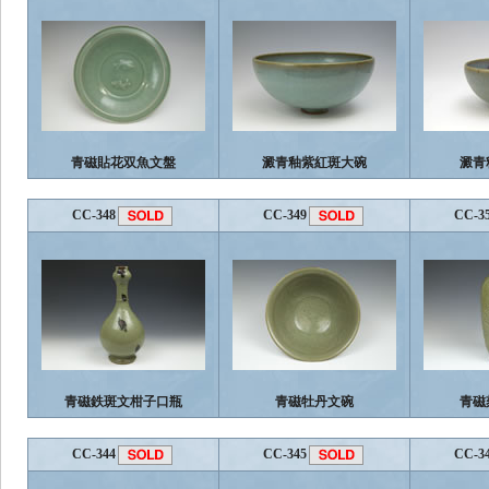
青磁貼花双魚文盤
澱青釉紫紅斑大碗
澱青
CC-348
CC-349
CC-3
青磁鉄斑文柑子口瓶
青磁牡丹文碗
青磁
CC-344
CC-345
CC-3