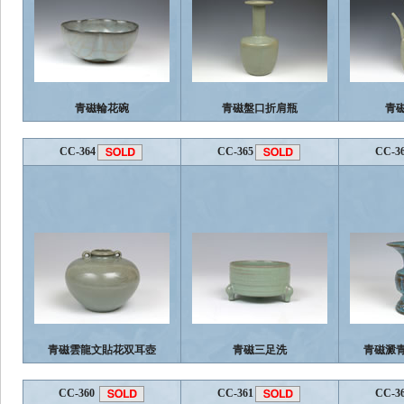
青磁輪花碗
青磁盤口折肩瓶
青
CC-364
CC-365
CC-3
青磁雲龍文貼花双耳壺
青磁三足洗
青磁澱
CC-360
CC-361
CC-3