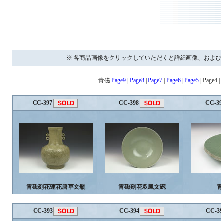
※ 各商品画像をクリックしていただくと詳細画像、およ
青磁
Page9
|
Page8
|
Page7
|
Page6
|
Page5
| Page4 |
CC-397
CC-398
CC-3
青磁刻花蓮花唐草文瓶
青磁刻花双鳳文碗
CC-393
CC-394
CC-3