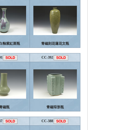
白釉紫紅斑瓶
青磁刻花蓮花文瓶
91
CC-392
青磁瓶
青磁琮形瓶
87
CC-388