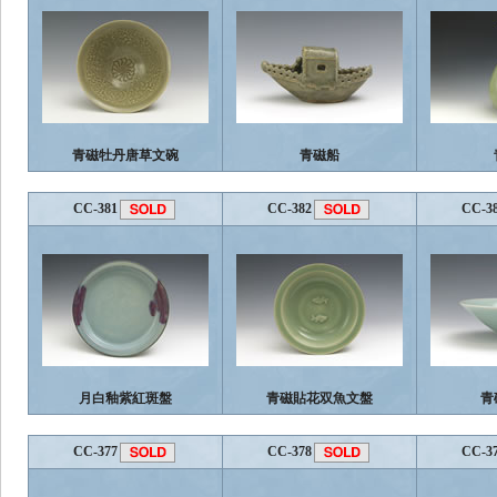
青磁牡丹唐草文碗
青磁船
CC-381
CC-382
CC-3
月白釉紫紅斑盤
青磁貼花双魚文盤
青
CC-377
CC-378
CC-3