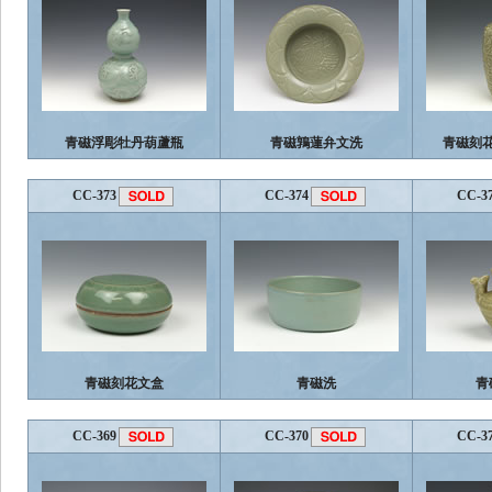
青磁浮彫牡丹葫蘆瓶
青磁鶉蓮弁文洗
青磁刻
CC-373
CC-374
CC-3
青磁刻花文盒
青磁洗
青
CC-369
CC-370
CC-3