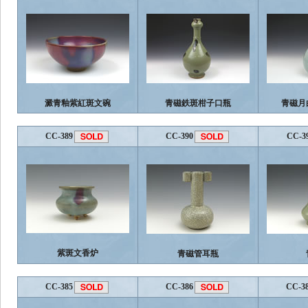
澱青釉紫紅斑文碗
青磁鉄斑柑子口瓶
青磁月
CC-389
CC-390
CC-3
紫斑文香炉
青磁管耳瓶
CC-385
CC-386
CC-3