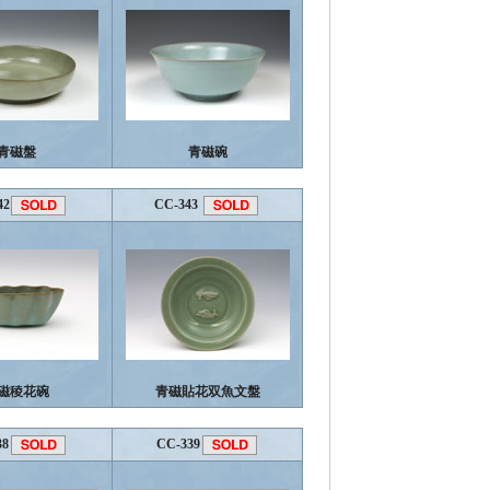
青磁盤
青磁碗
42
CC-343
磁稜花碗
青磁貼花双魚文盤
38
CC-339