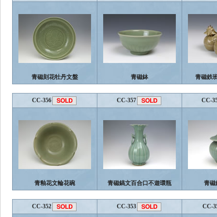
青磁刻花牡丹文盤
青磁鉢
青磁鉄
CC-356
CC-357
CC-3
青釉花文輪花碗
青磁鎬文百合口不遊環瓶
青磁
CC-352
CC-353
CC-3