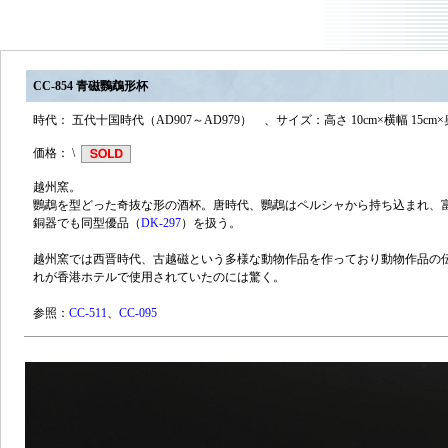
CC-854 青磁鸚鵡形杯
時代： 五代十国時代（AD907～AD979） 、サイズ：高さ 10cm×横幅 15cm×奥行
価格： \
越州窯。
鸚鵡を型どった奇抜な形の酒杯。唐時代、鸚鵡はペルシャから持ち込まれ、
銅器でも同型優品（
DK-297
）を扱う。
越州窯では西晋時代、古越磁という多様な動物作品を作っており動物作品の
れが香港ホテルで使用されていたのには驚く。
参照：
CC-511
、
CC-095