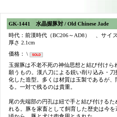
GK-1441 水晶握豚対 / Old Chinese Jade
時代：前漢時代（BC206～AD8） 、サイズ： 高
厚さ 2.1cm
価格： \
玉握豚は不老不死の神仙思想と結び付けら
願うもの。漢八刀による鋭い削り込み・刀
化した造型。多くは材質は玉製であるが、
る。一対で残るのは貴重。
尾の先端部の円孔は紐で手と結び付けるた
れる。豚を家畜として飼育した歴史は今を遡
頃から。豚と犬は肉食用とされた。