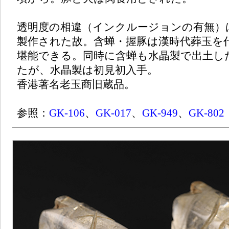
透明度の相違（インクルージョンの有無）
製作された故。含蝉・握豚は漢時代葬玉を
堪能できる。同時に含蝉も水晶製で出土し
たが、水晶製は初見初入手。
香港著名老玉商旧蔵品。
参照：
GK-106
、
GK-017
、
GK-949
、
GK-802