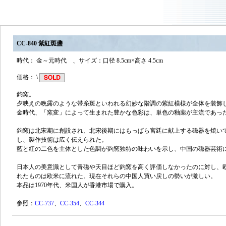
CC-840 紫紅斑盞
時代： 金～元時代 、サイズ：口径 8.5cm×高さ 4.5cm
価格： \
鈞窯。
夕映えの晩露のような帯糸斑といわれる幻妙な階調の紫紅模様が全体を装飾
金時代、「窯変」によって生まれた豊かな色彩は、単色の釉薬が主流であっ
鈞窯は北宋期に創設され、北宋後期にはもっぱら宮廷に献上する磁器を焼い
し、製作技術は広く伝えられた。
藍と紅の二色を主体とした色調が鈞窯独特の味わいを示し、中国の磁器芸術
日本人の美意識として青磁や天目ほど鈞窯を高く評価しなかったのに対し、
れたものは欧米に流れた。現在それらの中国人買い戻しの勢いが激しい。
本品は1970年代、米国人が香港市場で購入。
参照：
CC-737
、
CC-354
、
CC-344