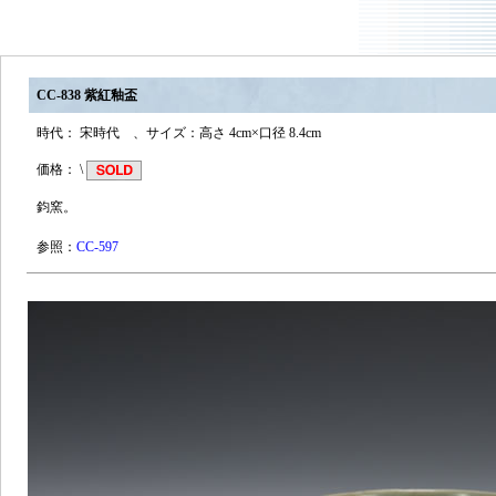
CC-838 紫紅釉盃
時代： 宋時代 、サイズ：高さ 4cm×口径 8.4cm
価格： \
鈞窯。
参照：
CC-597