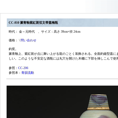
CC-810 澱青釉紫紅斑弦文帯蓋梅瓶
時代： 金～元時代 、サイズ：高さ 39cm×径 24cm
価格： \
問い合わせ
鈞窯。
澱青釉上、紫紅斑が点に舞い上がる龍のごとく装飾される。全面釣鐘型蓋に
しい。このような不安定な酒瓶には丸穴を開けた木棚に下部を挿しこんで使
参照：
CC-206
参照本：
青韻流動