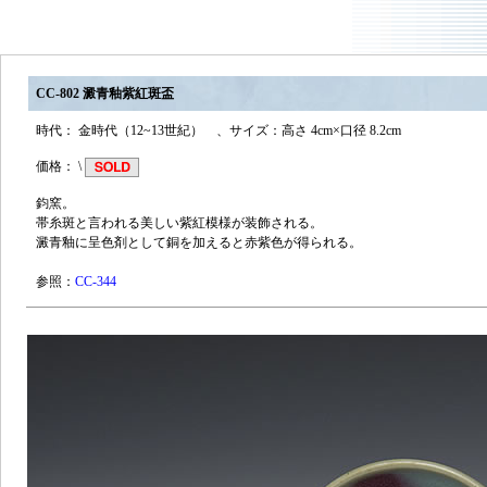
CC-802
澱青釉紫紅斑盃
時代： 金時代（12~13世紀） 、サイズ：高さ 4cm×口径 8.2cm
価格： \
鈞窯。
帯糸斑と言われる美しい紫紅模様が装飾される。
澱青釉に呈色剤として銅を加えると赤紫色が得られる。
参照：
CC-344