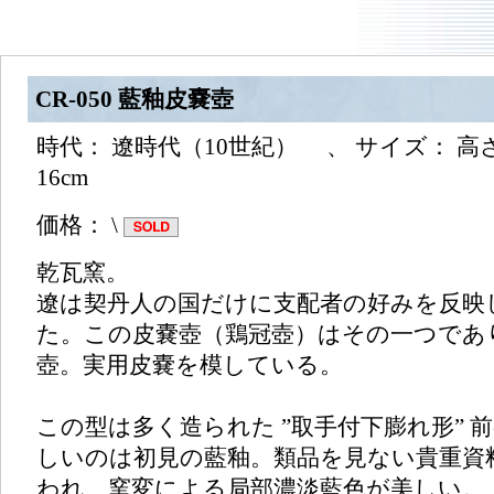
CR-050 藍釉皮嚢壺
時代： 遼時代（10世紀） 、 サイズ： 高さ 2
16cm
価格： \
乾瓦窯。
遼は契丹人の国だけに支配者の好みを反映
た。この皮嚢壺（鶏冠壺）はその一つであ
壺。実用皮嚢を模している。
この型は多く造られた ”取手付下膨れ形” 
しいのは初見の藍釉。類品を見ない貴重資
われ、窯変による局部濃淡藍色が美しい。