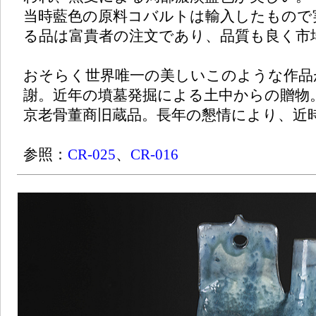
当時藍色の原料コバルトは輸入したもので
る品は富貴者の注文であり、品質も良く市
おそらく世界唯一の美しいこのような作品
謝。近年の墳墓発掘による土中からの贈物
京老骨董商旧蔵品。長年の懇情により、近
参照：
CR-025
、
CR-016