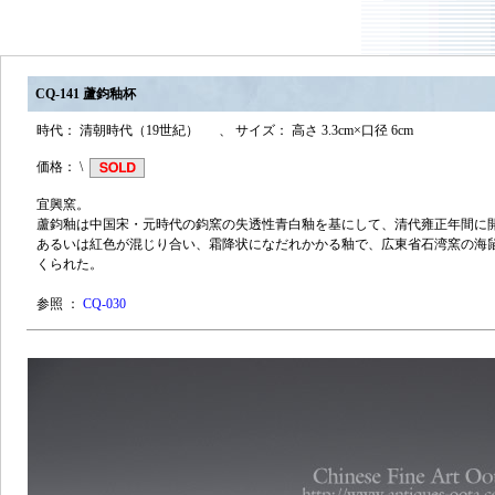
CQ-141 蘆鈞釉杯
時代： 清朝時代（19世紀） 、 サイズ： 高さ 3.3cm×口径 6cm
価格： \
宜興窯。
蘆鈞釉は中国宋・元時代の鈞窯の失透性青白釉を基にして、清代雍正年間に
あるいは紅色が混じり合い、霜降状になだれかかる釉で、広東省石湾窯の海
くられた。
参照 ：
CQ-030