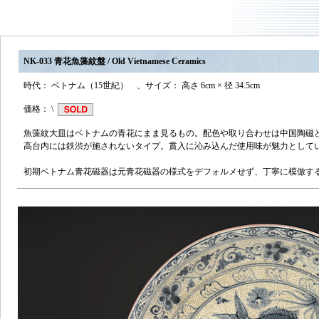
NK-033 青花魚藻紋盤 / Old Vietnamese Ceramics
時代： ベトナム（15世紀） 、サイズ： 高さ 6cm × 径 34.5cm
価格： \
魚藻紋大皿はベトナムの青花にまま見るもの。配色や取り合わせは中国陶磁
高台内には鉄渋が施されないタイプ。貫入に沁み込んだ使用味が魅力として
初期ベトナム青花磁器は元青花磁器の様式をデフォルメせず、丁寧に模倣す