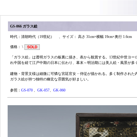
GS-066 ガラス絵
時代：清朝時代（19世紀） 、サイズ： 高さ 31cm×横幅 19cm×奥行 1.6cm
価格： \
「ガラス絵」は透明ガラスの板裏に描き、表から観賞する。13世紀中世ヨー
れ中国を経て江戸中期の日本に伝わり、幕末～明治期には美人絵・風景が多
建物・背景文様は細微に可憐な宮廷官女・侍従が描かれる。多く制作された
ガラス絵が持つ独特の幽玄な雰囲気が好ましい。
参照：
GS-070
、
GK-057
、
GK-060