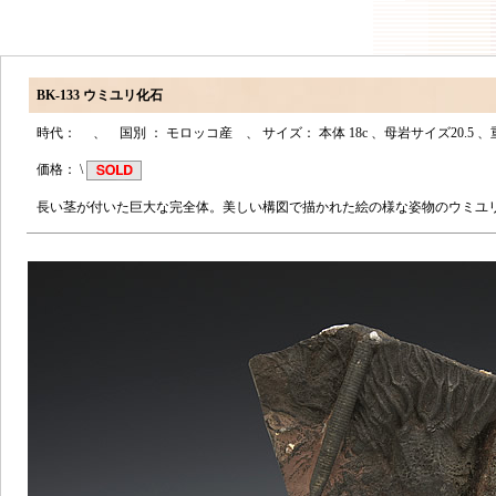
BK-133 ウミユリ化石
時代： 、 国別 ： モロッコ産 、 サイズ： 本体 18c 、母岩サイズ20.5 、重さ
価格： \
長い茎が付いた巨大な完全体。美しい構図で描かれた絵の様な姿物のウミユ