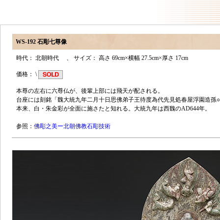
WS-192 石彫七尊像
時代： 北朝時代 、 サイズ： 高さ 69cm×横幅 27.5cm×厚さ 17cm
価格： \
本尊の左右に六尊仏が、後輩上部には飛天が配される。
台座には刻銘「魏大統九年二月十日思佛弟子王待度為代先見処春屋浮園造孫
本来、白・朱金彩が全面に施さたと知れる。大統九年は西魏のAD644年。
参照：
佛彫之美ー北朝佛教石彫技術