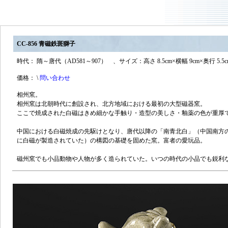
CC-856 青磁鉄斑獅子
時代： 隋～唐代（AD581～907） 、サイズ：高さ 8.5cm×横幅 9cm×奥行 5.5c
価格： \
問い合わせ
相州窯。
相州窯は北朝時代に創設され、北方地域における最初の大型磁器窯。
ここで焼成された白磁はきめ細かな手触り・造型の美しさ・釉薬の色が重厚
中国における白磁焼成の先駆けとなり、唐代以降の「南青北白」（中国南方
に白磁が製造されていた）の構図の基礎を固めた窯。富者の愛玩品。
磁州窯でも小品動物や人物が多く造られていた。いつの時代の小品でも鋭利