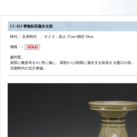
CC-823 青釉刻花蓮弁文壺
時代： 北斉時代 、サイズ：高さ 27cm×胴径 19cm
価格： \
越州窯。
肩部に橋形耳を4ヶ所に施し、肩部から3段階に蓮弁文を刻花する盤口の壺。
北朝時代の北方青磁。