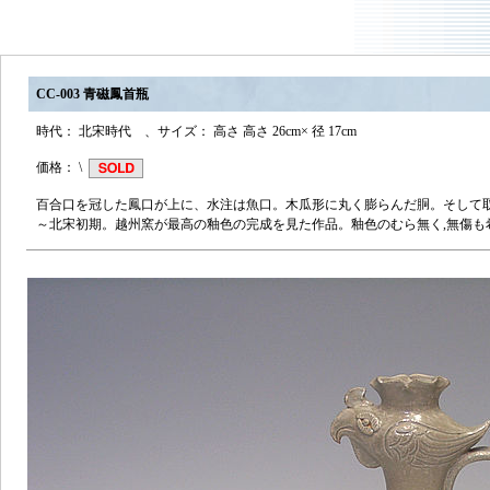
CC-003 青磁鳳首瓶
時代： 北宋時代 、サイズ： 高さ 高さ 26cm× 径 17cm
価格： \
百合口を冠した鳳口が上に、水注は魚口。木瓜形に丸く膨らんだ胴。そして
～北宋初期。越州窯が最高の釉色の完成を見た作品。釉色のむら無く,無傷も