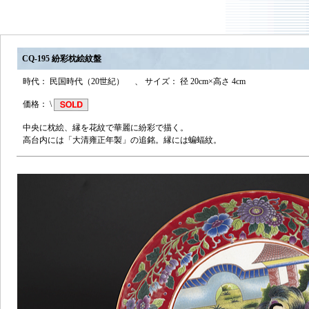
CQ-195 紛彩枕絵紋盤
時代： 民国時代（20世紀） 、 サイズ： 径 20cm×高さ 4cm
価格： \
中央に枕絵、縁を花紋で華麗に紛彩で描く。
高台内には「大清雍正年製」の追銘。縁には蝙蝠紋。