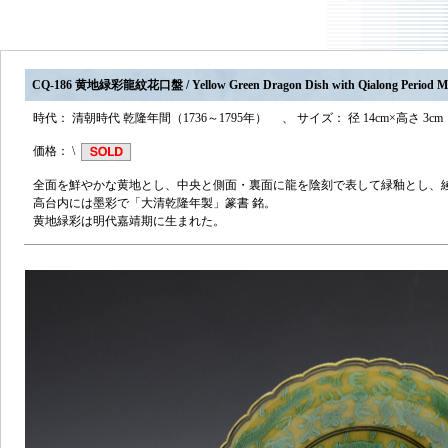
CQ-186 黄地緑彩龍紋花口盤 / Yellow Green Dragon Dish with Qialong Period M
時代： 清朝時代 乾隆年間（1736～1795年） 、 サイズ： 径 14cm×高さ 3cm
価格： \
全面を鮮やかな黄地とし、中央と側面・裏面に龍を陰刻で表して緑釉とし、
高台内には墨彩で「大清乾隆年製」篆書 銘。
黄地緑彩は明代嘉靖期に生まれた。