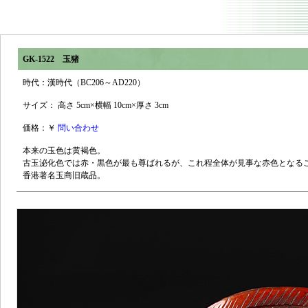
GK-1522 玉猪
時代：漢時代（BC206～AD220）
サイズ： 高さ 5cm×横幅 10cm×厚さ 3cm
価格：￥
問い合わせ
本来の玉色は黄褐色。
古玉泌化色では赤・黒色が最も尊ばれるが、これ程全体が見事な赤色となる
香港著名玉商旧蔵品。