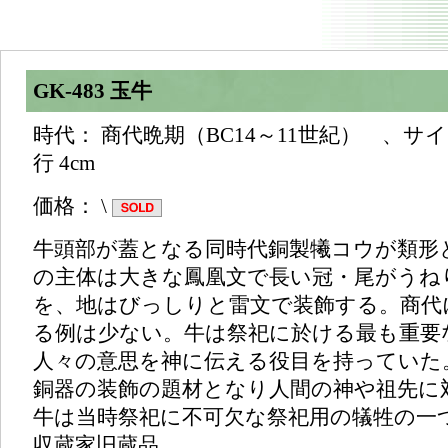
GK-483 玉牛
時代： 商代晩期（BC14～11世紀） 、サイズ： 
行 4cm
価格： \
牛頭部が蓋となる同時代銅製犧コウが類形
の主体は大きな鳳凰文で長い冠・尾がうね
を、地はびっしりと雷文で装飾する。商代
る例は少ない。牛は祭祀に於ける最も重要
人々の意思を神に伝える役目を持っていた
銅器の装飾の題材となり人間の神や祖先に
牛は当時祭祀に不可欠な祭祀用の犠牲の一
収蔵家旧蔵品。