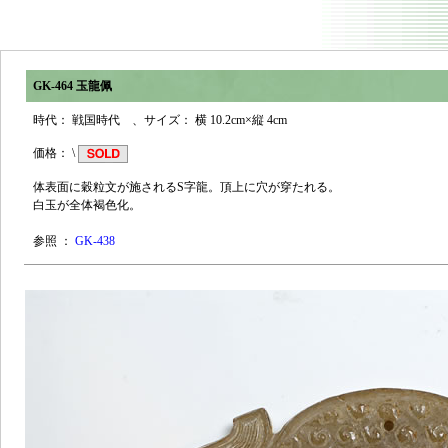
GK-464 玉龍佩
時代： 戦国時代 、サイズ： 横 10.2cm×縦 4cm
価格： \
体表面に穀粒文が施されるS字龍。頂上に穴が穿たれる。
白玉が全体褐色化。
参照 ：
GK-438