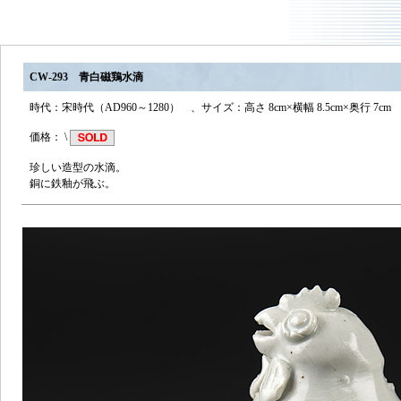
CW-293 青白磁鶏水滴
時代：宋時代（AD960～1280） 、サイズ：高さ 8cm×横幅 8.5cm×奥行 7cm
価格： \
珍しい造型の水滴。
銅に鉄釉が飛ぶ。